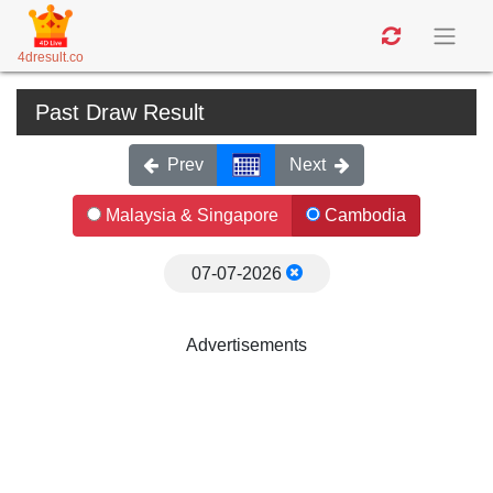
4dresult.co
Past Draw Result
Prev
Next
Malaysia & Singapore
Cambodia
07-07-2026
Advertisements