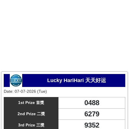
Lucky HariHari 天天好运
Date:
07-07-2026 (Tue)
0488
1st Prize 首獎
6279
2nd Prize 二獎
9352
3rd Prize 三獎