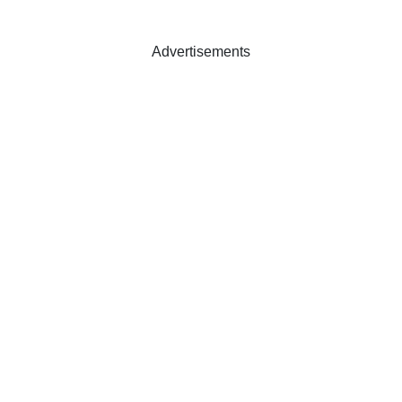
Advertisements