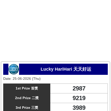
Lucky HariHari 天天好运
Date:
25-06-2026 (Thu)
2987
1st Prize 首獎
9219
2nd Prize 二獎
3989
3rd Prize 三獎