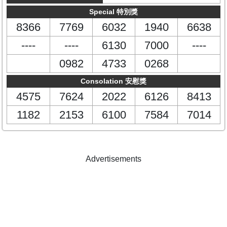
Special 特別獎
8366
7769
6032
1940
6638
----
----
6130
7000
----
0982
4733
0268
Consolation 安慰獎
4575
7624
2022
6126
8413
1182
2153
6100
7584
7014
Advertisements