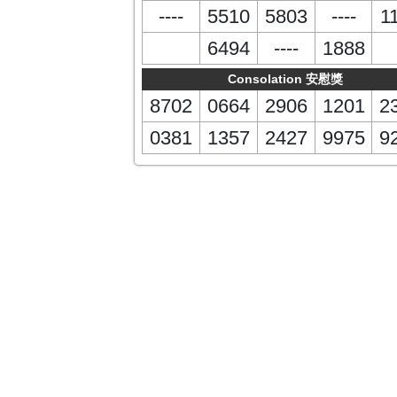
----
5510
5803
----
1
6494
----
1888
Consolation 安慰獎
8702
0664
2906
1201
2
0381
1357
2427
9975
9