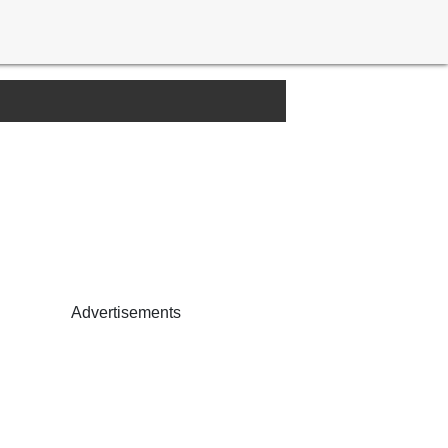
Advertisements