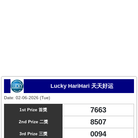
Lucky HariHari 天天好运
Date:
02-06-2026 (Tue)
7663
1st Prize 首獎
8507
2nd Prize 二獎
0094
3rd Prize 三獎