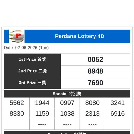
Perdana Lottery 4D
Date:
02-06-2026 (Tue)
0052
1st Prize 首獎
8948
2nd Prize 二獎
7690
3rd Prize 三獎
Special 特別獎
5562
1944
0997
8080
3241
8330
1159
1038
2313
6916
----
----
----