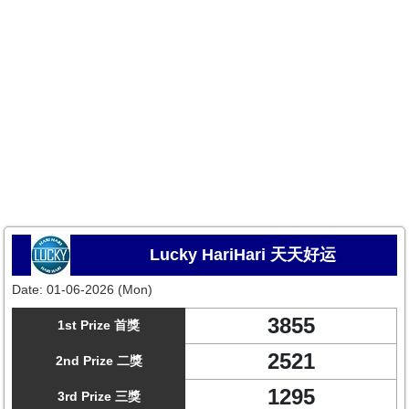
Lucky HariHari 天天好运
Date:
01-06-2026 (Mon)
3855
1st Prize 首獎
2521
2nd Prize 二獎
1295
3rd Prize 三獎