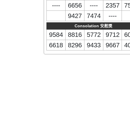
----
6656
----
2357
7
9427
7474
----
Consolation 安慰獎
9584
8816
5772
9712
6
6618
8296
9433
9667
4