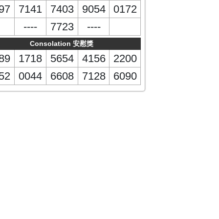
97
7141
7403
9054
0172
----
7723
----
Consolation 安慰獎
89
1718
5654
4156
2200
52
0044
6608
7128
6090