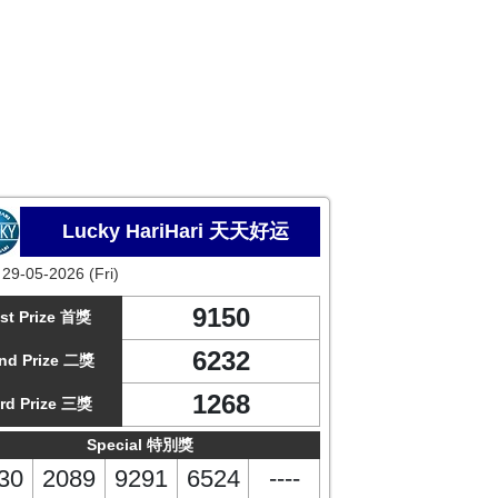
Lucky HariHari 天天好运
:
29-05-2026 (Fri)
9150
st Prize 首獎
6232
nd Prize 二獎
1268
rd Prize 三獎
Special 特別獎
30
2089
9291
6524
----