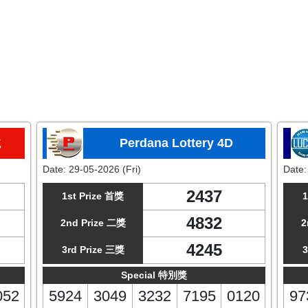
龙
Perdana Lottery 4D
Date:
29-05-2026 (Fri)
Date
2437
1st Prize 首獎
1
4832
2nd Prize 二獎
2
4245
3rd Prize 三獎
3
Special 特別獎
052
5924
3049
3232
7195
0120
97