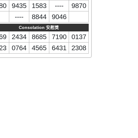
80
9435
1583
----
9870
----
8844
9046
Consolation 安慰獎
69
2434
8685
7190
0137
23
0764
4565
6431
2308