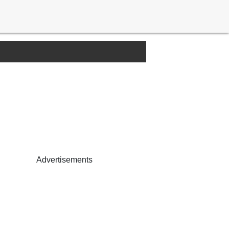
Advertisements