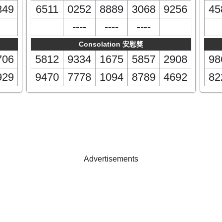
349
6511
0252
8889
3068
9256
45
----
----
----
Consolation 安慰獎
706
5812
9334
1675
5857
2908
98
929
9470
7778
1094
8789
4692
82
Advertisements