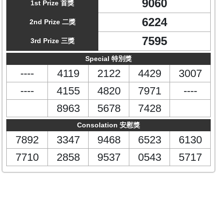
9060
1st Prize 首獎
6224
2nd Prize 二獎
7595
3rd Prize 三獎
Special 特別獎
----
4119
2122
4429
3007
----
4155
4820
7971
----
8963
5678
7428
Consolation 安慰獎
7892
3347
9468
6523
6130
7710
2858
9537
0543
5717