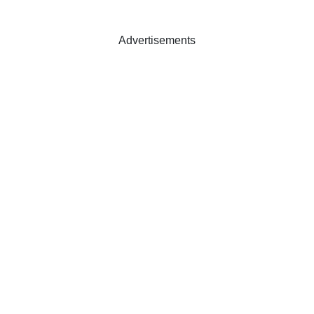
Advertisements