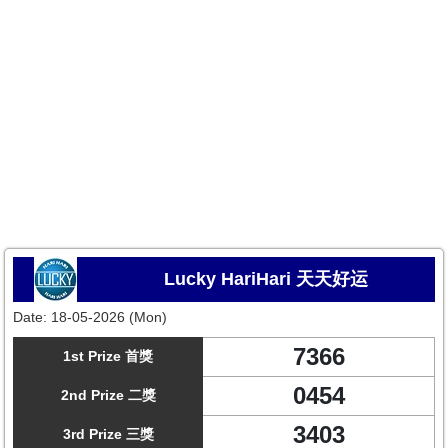
Lucky HariHari 天天好运
Date:
18-05-2026 (Mon)
7366
1st Prize 首獎
0454
2nd Prize 二獎
3403
3rd Prize 三獎