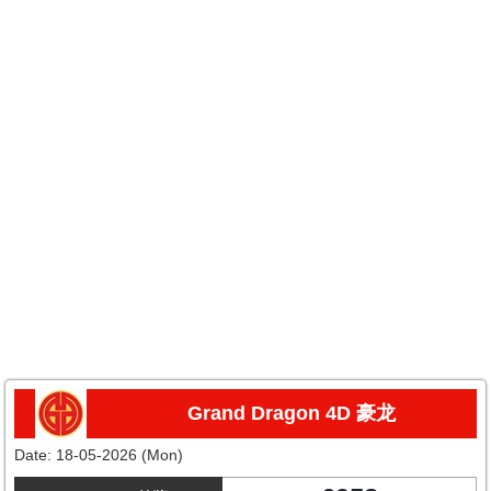
Grand Dragon 4D 豪龙
Date:
18-05-2026 (Mon)