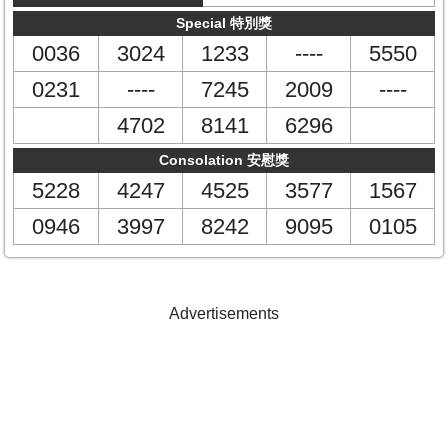
Special 特別獎
0036
3024
1233
----
5550
0231
----
7245
2009
----
4702
8141
6296
Consolation 安慰獎
5228
4247
4525
3577
1567
0946
3997
8242
9095
0105
Advertisements