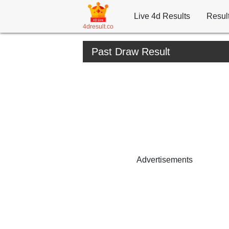
Live 4d Results
Resul
4dresult.co
Past Draw Result
Advertisements