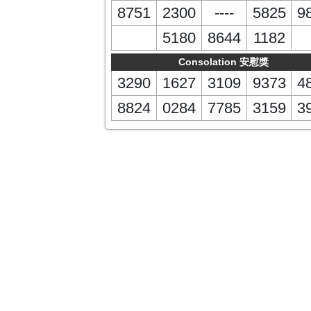
8751
2300
----
5825
9
5180
8644
1182
Consolation 安慰獎
3290
1627
3109
9373
4
8824
0284
7785
3159
3