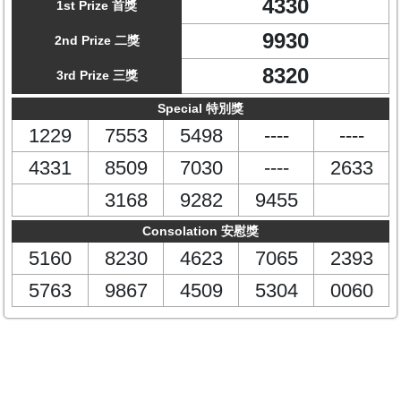
4330
1st Prize 首獎
9930
2nd Prize 二獎
8320
3rd Prize 三獎
Special 特別獎
1229
7553
5498
----
----
4331
8509
7030
----
2633
3168
9282
9455
Consolation 安慰獎
5160
8230
4623
7065
2393
5763
9867
4509
5304
0060