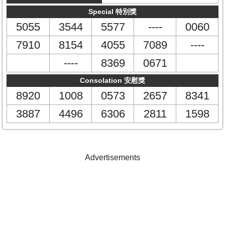
Special 特別獎
5055
3544
5577
----
0060
7910
8154
4055
7089
----
----
8369
0671
Consolation 安慰獎
8920
1008
0573
2657
8341
3887
4496
6306
2811
1598
Advertisements