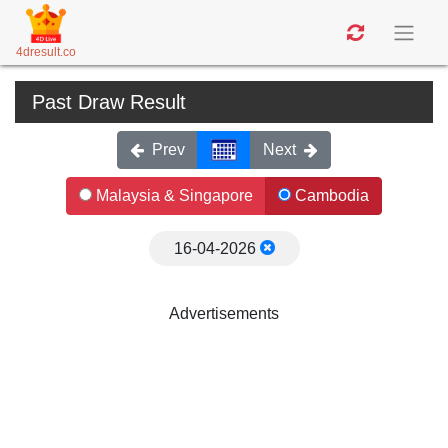
4dresult.co
Past Draw Result
Prev
Next
Malaysia & Singapore
Cambodia
16-04-2026
Advertisements