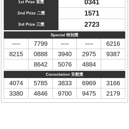
0341
1st Prize 首獎
1571
2nd Prize 二獎
2723
3rd Prize 三獎
Special 特別獎
----
7799
----
----
6216
8215
0888
3940
2975
9387
8642
5076
4884
Consolation 安慰獎
4074
5785
3833
6969
3166
3380
4846
9700
9475
2179