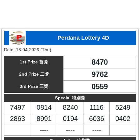
Perdana Lottery 4D
Date:
16-04-2026 (Thu)
8470
1st Prize 首獎
9762
2nd Prize 二獎
0559
3rd Prize 三獎
Special 特別獎
7497
0814
8240
1116
5249
2863
8991
0194
6036
0402
----
----
----