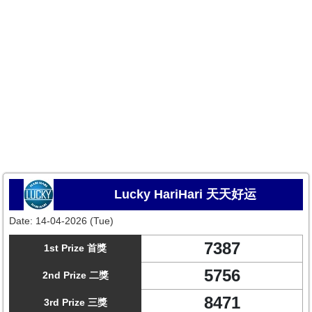
Lucky HariHari 天天好运
Date:
14-04-2026 (Tue)
7387
1st Prize 首獎
5756
2nd Prize 二獎
8471
3rd Prize 三獎