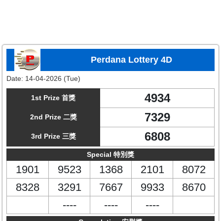
Perdana Lottery 4D
Date:
14-04-2026 (Tue)
4934
1st Prize 首獎
7329
2nd Prize 二獎
6808
3rd Prize 三獎
Special 特別獎
1901
9523
1368
2101
8072
8328
3291
7667
9933
8670
----
----
----