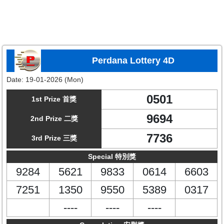
Perdana Lottery 4D
Date:
19-01-2026 (Mon)
0501
1st Prize 首獎
9694
2nd Prize 二獎
7736
3rd Prize 三獎
Special 特別獎
9284
5621
9833
0614
6603
7251
1350
9550
5389
0317
----
----
----