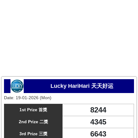
Lucky HariHari 天天好运
Date:
19-01-2026 (Mon)
8244
1st Prize 首獎
4345
2nd Prize 二獎
6643
3rd Prize 三獎