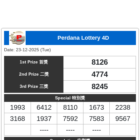
Perdana Lottery 4D
Date:
23-12-2025 (Tue)
8126
1st Prize 首獎
4774
2nd Prize 二獎
8245
3rd Prize 三獎
Special 特別獎
1993
6412
8110
1673
2238
3168
1937
7592
7583
9567
----
----
----