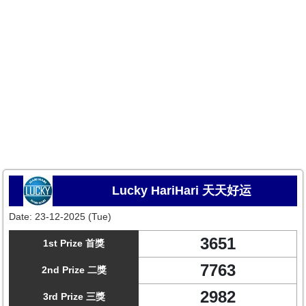
Lucky HariHari 天天好运
Date:
23-12-2025 (Tue)
3651
1st Prize 首獎
7763
2nd Prize 二獎
2982
3rd Prize 三獎