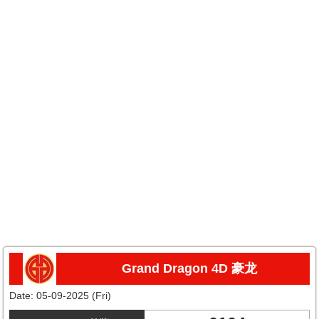
Grand Dragon 4D 豪龙
Date:
05-09-2025 (Fri)