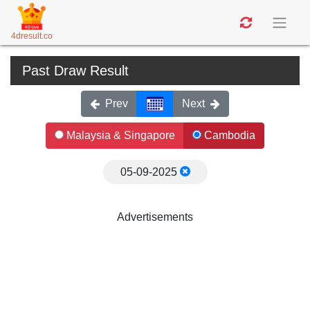
4dresult.co
Past Draw Result
Prev
Next
Malaysia & Singapore
Cambodia
05-09-2025
Advertisements