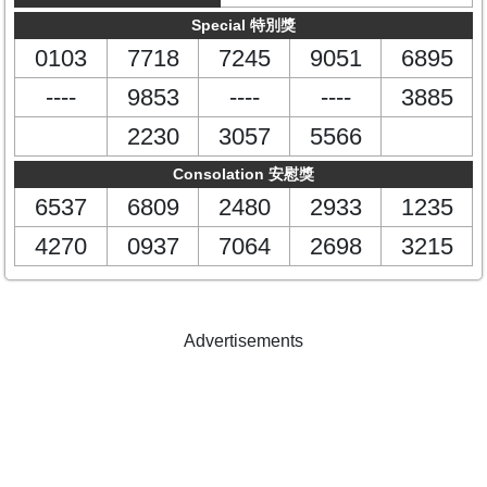
Special 特別獎
0103
7718
7245
9051
6895
----
9853
----
----
3885
2230
3057
5566
Consolation 安慰獎
6537
6809
2480
2933
1235
4270
0937
7064
2698
3215
Advertisements