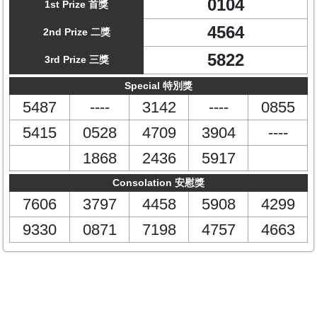
0104
1st Prize 首獎
4564
2nd Prize 二獎
5822
3rd Prize 三獎
Special 特別獎
5487
----
3142
----
0855
5415
0528
4709
3904
----
1868
2436
5917
Consolation 安慰獎
7606
3797
4458
5908
4299
9330
0871
7198
4757
4663