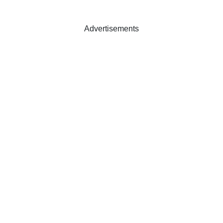
Advertisements