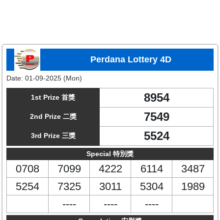
Perdana Lottery 4D
Date:
01-09-2025 (Mon)
8954
1st Prize 首獎
7549
2nd Prize 二獎
5524
3rd Prize 三獎
Special 特別獎
0708
7099
4222
6114
3487
5254
7325
3011
5304
1989
----
----
----