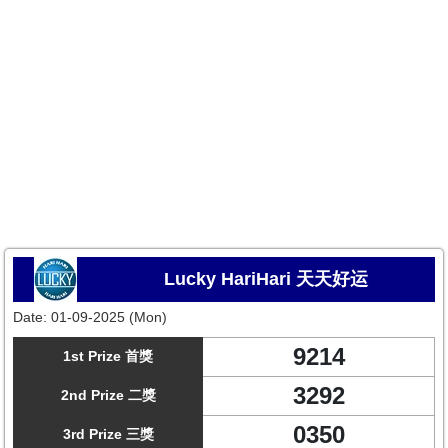
Lucky HariHari 天天好运
Date:
01-09-2025 (Mon)
9214
1st Prize 首獎
3292
2nd Prize 二獎
0350
3rd Prize 三獎