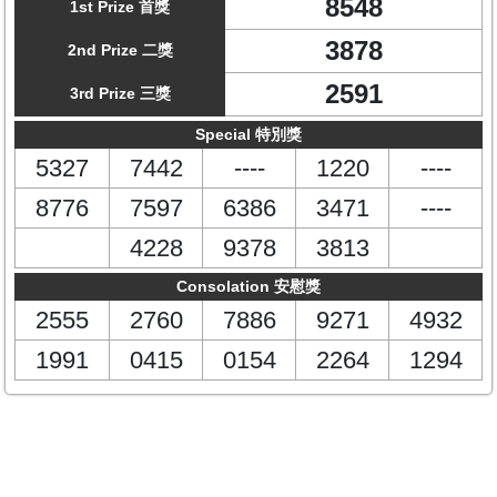
8548
1st Prize 首獎
3878
2nd Prize 二獎
2591
3rd Prize 三獎
Special 特別獎
5327
7442
----
1220
----
8776
7597
6386
3471
----
4228
9378
3813
Consolation 安慰獎
2555
2760
7886
9271
4932
1991
0415
0154
2264
1294