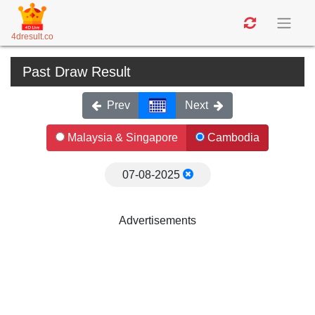
4dresult.co
Past Draw Result
Prev
Next
Malaysia & Singapore
Cambodia
07-08-2025
Advertisements