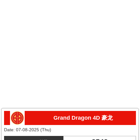
Grand Dragon 4D 豪龙
Date:
07-08-2025 (Thu)