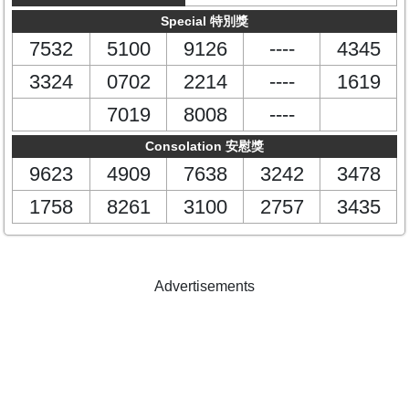
Special 特別獎
7532
5100
9126
----
4345
3324
0702
2214
----
1619
7019
8008
----
Consolation 安慰獎
9623
4909
7638
3242
3478
1758
8261
3100
2757
3435
Advertisements