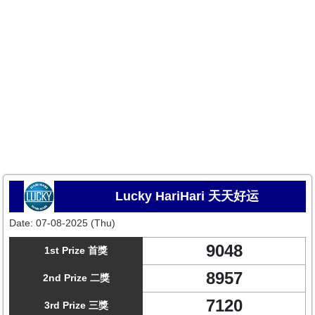
Lucky HariHari 天天好运
Date:
07-08-2025 (Thu)
9048
1st Prize 首獎
8957
2nd Prize 二獎
7120
3rd Prize 三獎