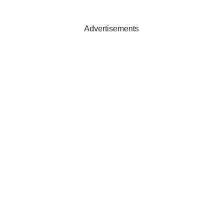
Advertisements