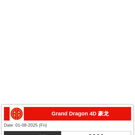
Grand Dragon 4D 豪龙
Date:
01-08-2025 (Fri)