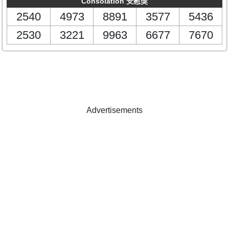
Consolation 安慰獎
2540
4973
8891
3577
5436
2530
3221
9963
6677
7670
Advertisements