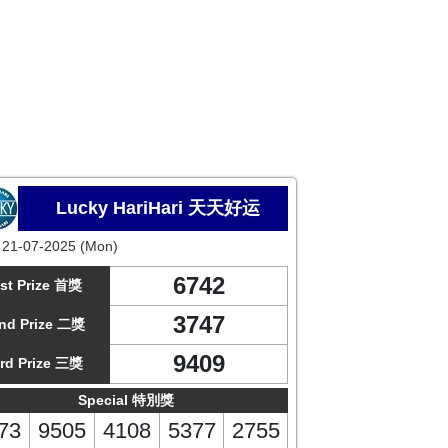
Lucky HariHari 天天好运
:
21-07-2025 (Mon)
6742
st Prize 首獎
3747
nd Prize 二獎
9409
rd Prize 三獎
Special 特別獎
73
9505
4108
5377
2755