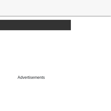
Advertisements