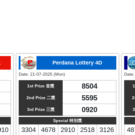
龙
Perdana Lottery 4D
Date:
21-07-2025 (Mon)
Date
8504
1st Prize 首獎
1
5595
2nd Prize 二獎
2
0920
3rd Prize 三獎
3
Special 特別獎
910
3304
4678
2910
2518
3126
48