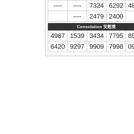
----
----
7324
6292
4
----
2479
2400
Consolation 安慰獎
4987
1539
3434
7795
8
6420
9297
9909
7998
0