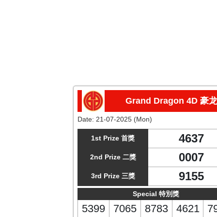
Grand Dragon 4D 豪
Date:
21-07-2025 (Mon)
4637
1st Prize 首獎
0007
2nd Prize 二獎
9155
3rd Prize 三獎
Special 特別獎
5399
7065
8783
4621
7