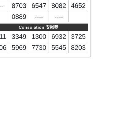
--
8703
6547
8082
4652
0889
----
----
Consolation 安慰獎
11
3349
1300
6932
3725
06
5969
7730
5545
8203