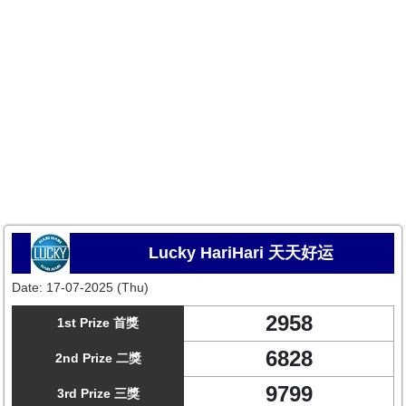
Lucky HariHari 天天好运
Date:
17-07-2025 (Thu)
2958
1st Prize 首獎
6828
2nd Prize 二獎
9799
3rd Prize 三獎