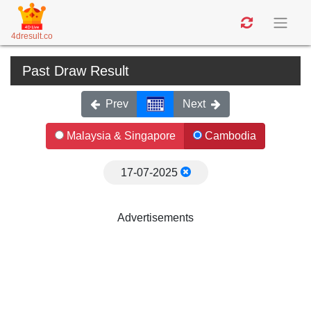
4dresult.co
Past Draw Result
Prev
Next
Malaysia & Singapore
Cambodia
17-07-2025
Advertisements