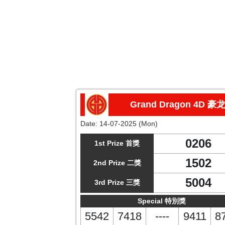
Grand Dragon 4D 豪
Date:
14-07-2025 (Mon)
0206
1st Prize 首獎
1502
2nd Prize 二獎
5004
3rd Prize 三獎
Special 特別獎
5542
7418
----
9411
8