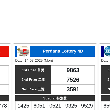
龙
Perdana Lottery 4D
Date:
14-07-2025 (Mon)
Date
9863
1st Prize 首獎
1
7526
2nd Prize 二獎
2
3591
3rd Prize 三獎
3
Special 特別獎
778
1425
6051
0521
9325
9529
65