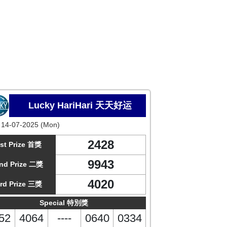
Lucky HariHari 天天好运
:
14-07-2025 (Mon)
2428
st Prize 首獎
9943
nd Prize 二獎
4020
rd Prize 三獎
Special 特別獎
52
4064
----
0640
0334