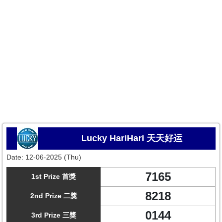
Lucky HariHari 天天好运
Date:
12-06-2025 (Thu)
7165
1st Prize 首獎
8218
2nd Prize 二獎
0144
3rd Prize 三獎