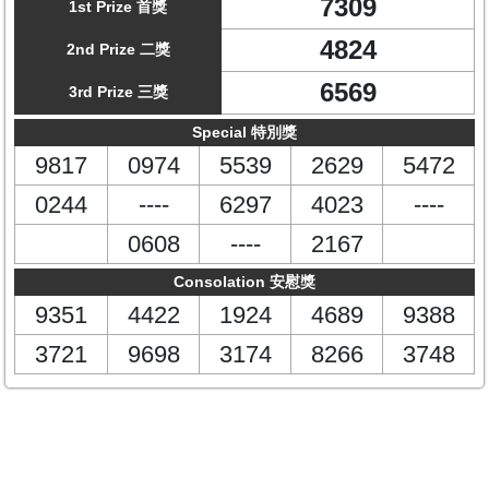
7309
1st Prize 首獎
4824
2nd Prize 二獎
6569
3rd Prize 三獎
Special 特別獎
9817
0974
5539
2629
5472
0244
----
6297
4023
----
0608
----
2167
Consolation 安慰獎
9351
4422
1924
4689
9388
3721
9698
3174
8266
3748