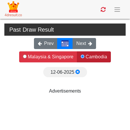
4dresult.co
Past Draw Result
Prev
Next
Malaysia & Singapore
Cambodia
12-06-2025
Advertisements