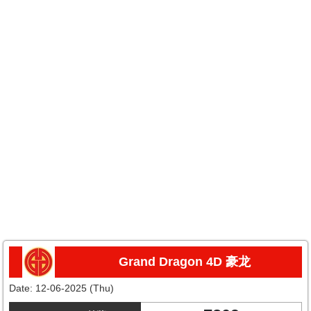
Grand Dragon 4D 豪龙
Date:
12-06-2025 (Thu)