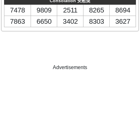
Consolation 安慰獎
7478
9809
2511
8265
8694
7863
6650
3402
8303
3627
Advertisements