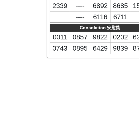
2339
----
6892
8685
1
----
6116
6711
Consolation 安慰獎
0011
0857
9822
0202
6
0743
0895
6429
9839
8