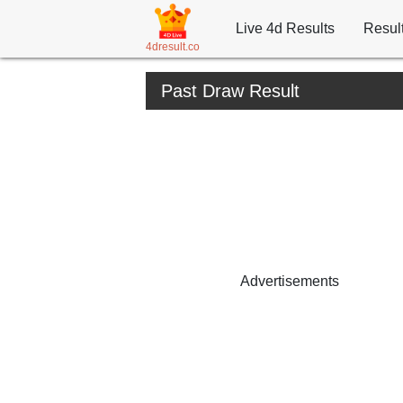
Live 4d Results
Resul
4dresult.co
Past Draw Result
Advertisements