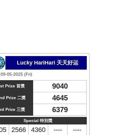
Lucky HariHari 天天好运
:
09-05-2025 (Fri)
9040
st Prize 首獎
4645
nd Prize 二獎
6379
rd Prize 三獎
Special 特別獎
05
2566
4360
----
----