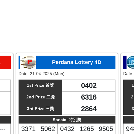
龙
Perdana Lottery 4D
Date:
21-04-2025 (Mon)
Date
0402
1st Prize 首獎
1
6316
2nd Prize 二獎
2
2864
3rd Prize 三獎
3
Special 特別獎
---
3371
5062
0432
1265
9505
94