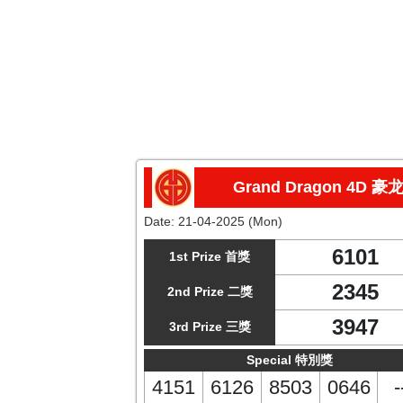
Grand Dragon 4D 豪
Date:
21-04-2025 (Mon)
6101
1st Prize 首獎
2345
2nd Prize 二獎
3947
3rd Prize 三獎
Special 特別獎
4151
6126
8503
0646
-