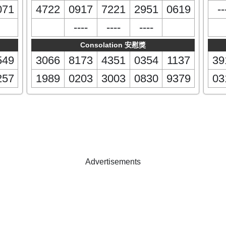
071
4722
0917
7221
2951
0619
--
----
----
----
Consolation 安慰獎
549
3066
8173
4351
0354
1137
39
257
1989
0203
3003
0830
9379
03
Advertisements