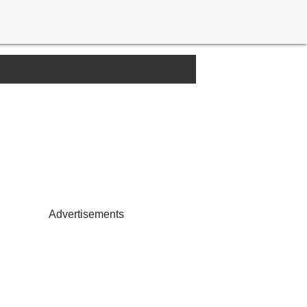
Advertisements