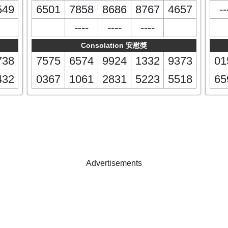
549
6501
7858
8686
8767
4657
--
----
----
----
Consolation 安慰獎
738
7575
6574
9924
1332
9373
01
432
0367
1061
2831
5223
5518
65
Advertisements