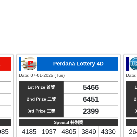
龙
Perdana Lottery 4D
Date:
07-01-2025 (Tue)
Date
5466
1st Prize 首獎
1
6451
2nd Prize 二獎
2
2399
3rd Prize 三獎
3
Special 特別獎
985
4185
1937
4805
3849
4330
26