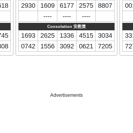
618
2930
1609
6177
2575
8807
00
----
----
----
Consolation 安慰獎
745
1693
2625
1336
4515
3034
33
308
0742
1556
3092
0621
7205
72
Advertisements