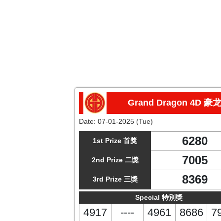
Grand Dragon 4D 豪
Date:
07-01-2025 (Tue)
6280
1st Prize 首獎
7005
2nd Prize 二獎
8369
3rd Prize 三獎
Special 特別獎
4917
----
4961
8686
7