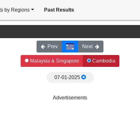
ts by Regions
Past Results
Prev
Next
Malaysia & Singapore
Cambodia
07-01-2025
Advertisements