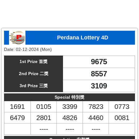
Perdana Lottery 4D
Date:
02-12-2024 (Mon)
9675
1st Prize 首獎
8557
2nd Prize 二獎
3109
3rd Prize 三獎
Special 特別獎
1691
0105
3399
7823
0773
6479
2801
4826
4460
0081
----
----
----