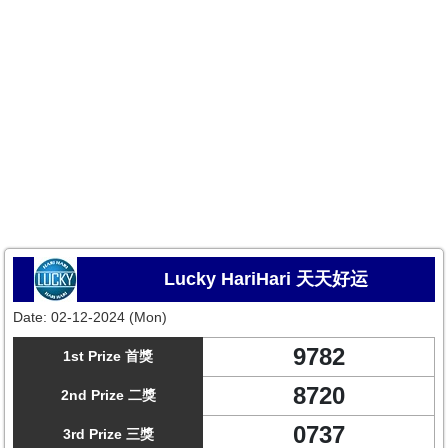
Lucky HariHari 天天好运
Date:
02-12-2024 (Mon)
9782
1st Prize 首獎
8720
2nd Prize 二獎
0737
3rd Prize 三獎