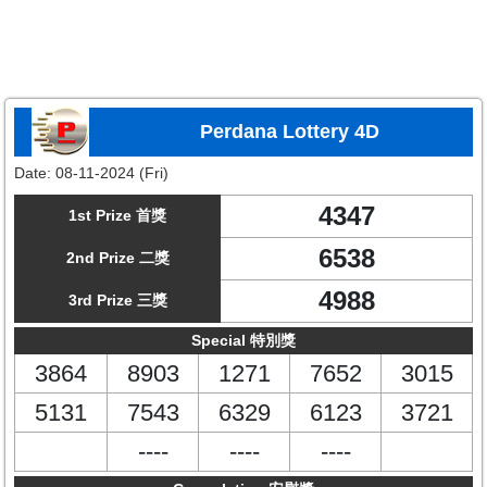
Perdana Lottery 4D
Date:
08-11-2024 (Fri)
4347
1st Prize 首獎
6538
2nd Prize 二獎
4988
3rd Prize 三獎
Special 特別獎
3864
8903
1271
7652
3015
5131
7543
6329
6123
3721
----
----
----