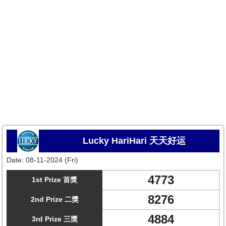
Lucky HariHari 天天好运
Date:
08-11-2024 (Fri)
4773
1st Prize 首獎
8276
2nd Prize 二獎
4884
3rd Prize 三獎