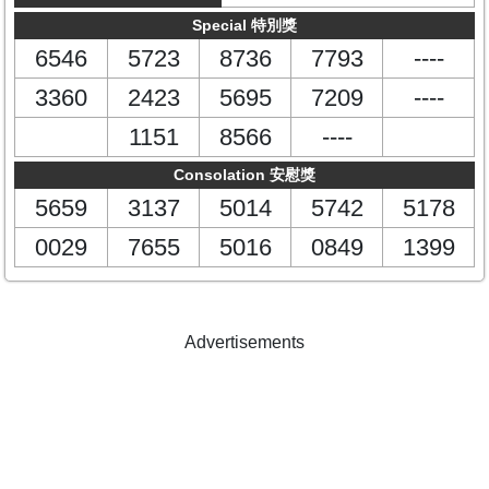
Special 特別獎
6546
5723
8736
7793
----
3360
2423
5695
7209
----
1151
8566
----
Consolation 安慰獎
5659
3137
5014
5742
5178
0029
7655
5016
0849
1399
Advertisements