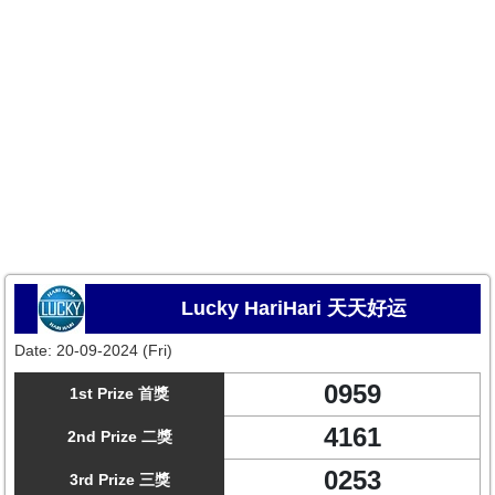
Lucky HariHari 天天好运
Date:
20-09-2024 (Fri)
0959
1st Prize 首獎
4161
2nd Prize 二獎
0253
3rd Prize 三獎