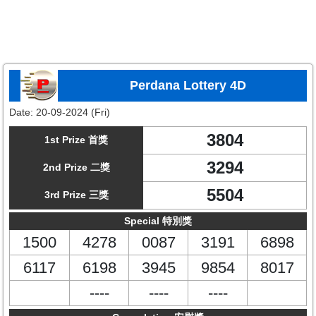
Perdana Lottery 4D
Date:
20-09-2024 (Fri)
3804
1st Prize 首獎
3294
2nd Prize 二獎
5504
3rd Prize 三獎
Special 特別獎
1500
4278
0087
3191
6898
6117
6198
3945
9854
8017
----
----
----