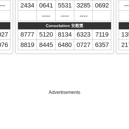
---
2434
0641
5531
3285
0692
--
----
----
----
Consolation 安慰獎
027
8777
5120
8134
6323
7119
13
076
8819
8445
6480
0727
6357
21
Advertisements