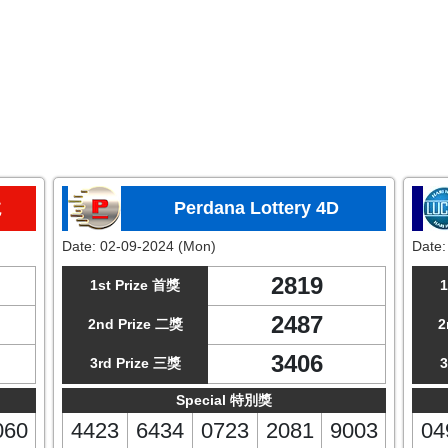
龙
Perdana Lottery 4D
Date:
02-09-2024 (Mon)
Date
2819
1st Prize 首獎
1
2487
2nd Prize 二獎
2
3406
3rd Prize 三獎
3
Special 特別獎
060
4423
6434
0723
2081
9003
04