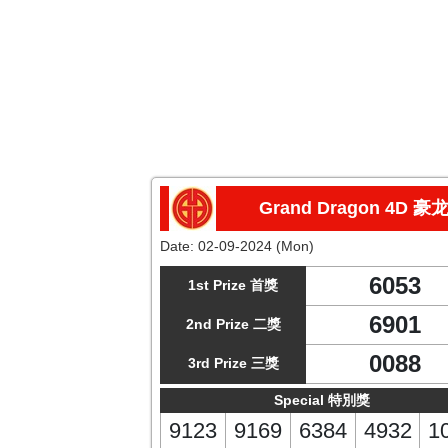
Grand Dragon 4D 豪
Date:
02-09-2024 (Mon)
6053
1st Prize 首獎
6901
2nd Prize 二獎
0088
3rd Prize 三獎
Special 特別獎
9123
9169
6384
4932
1