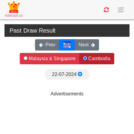
4dresult.co
Past Draw Result
Prev
Next
Malaysia & Singapore
Cambodia
22-07-2024
Advertisements