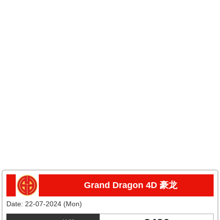
Grand Dragon 4D 豪龙
Date:
22-07-2024 (Mon)