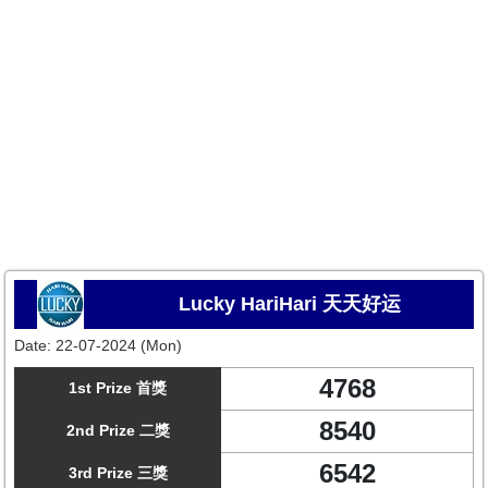
Lucky HariHari 天天好运
Date:
22-07-2024 (Mon)
4768
1st Prize 首獎
8540
2nd Prize 二獎
6542
3rd Prize 三獎