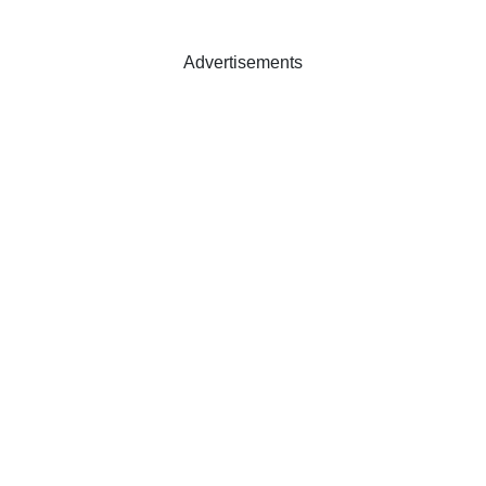
Advertisements