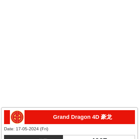
Grand Dragon 4D 豪龙
Date:
17-05-2024 (Fri)