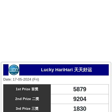
Lucky HariHari 天天好运
Date:
17-05-2024 (Fri)
5879
1st Prize 首獎
9204
2nd Prize 二獎
1830
3rd Prize 三獎