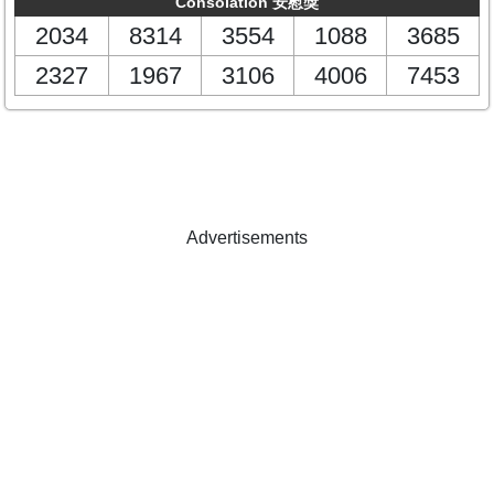
Consolation 安慰獎
2034
8314
3554
1088
3685
2327
1967
3106
4006
7453
Advertisements