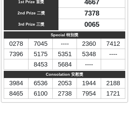
4667
1st Prize 首獎
7378
2nd Prize 二獎
0065
3rd Prize 三獎
Special 特別獎
0278
7045
----
2360
7412
7396
5175
5351
5348
----
8453
5684
----
Consolation 安慰獎
3984
6536
2053
1944
2188
8465
6100
2738
7954
1721