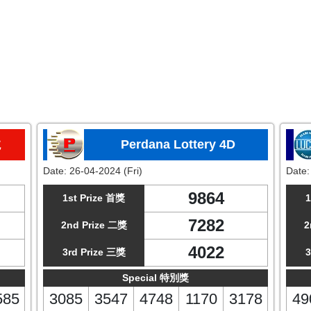
龙
Perdana Lottery 4D
Date:
26-04-2024 (Fri)
Date
9864
1st Prize 首獎
1
7282
2nd Prize 二獎
2
4022
3rd Prize 三獎
3
Special 特別獎
585
3085
3547
4748
1170
3178
49