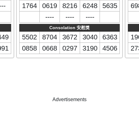
---
1764
0619
8216
6248
5635
69
----
----
----
Consolation 安慰獎
449
5502
8704
3672
3040
6363
19
991
0858
0668
0297
3190
4506
27
Advertisements