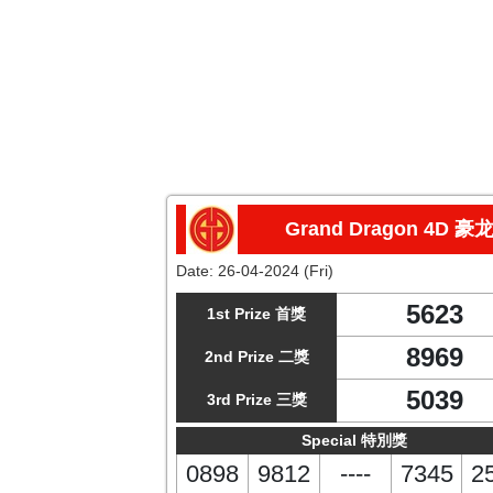
Grand Dragon 4D 豪
Date:
26-04-2024 (Fri)
5623
1st Prize 首獎
8969
2nd Prize 二獎
5039
3rd Prize 三獎
Special 特別獎
0898
9812
----
7345
2