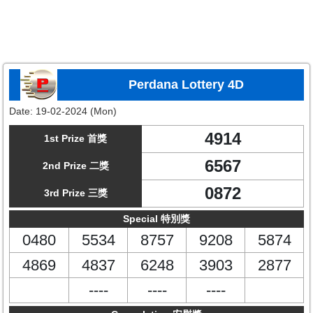
Perdana Lottery 4D
Date:
19-02-2024 (Mon)
4914
1st Prize 首獎
6567
2nd Prize 二獎
0872
3rd Prize 三獎
Special 特別獎
0480
5534
8757
9208
5874
4869
4837
6248
3903
2877
----
----
----