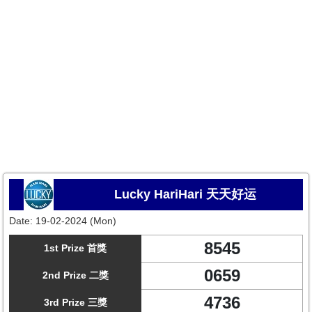
Lucky HariHari 天天好运
Date:
19-02-2024 (Mon)
8545
1st Prize 首獎
0659
2nd Prize 二獎
4736
3rd Prize 三獎