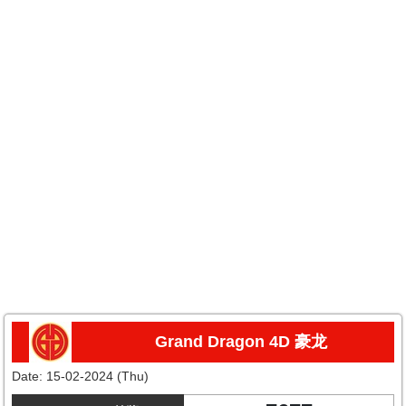
Grand Dragon 4D 豪龙
Date:
15-02-2024 (Thu)