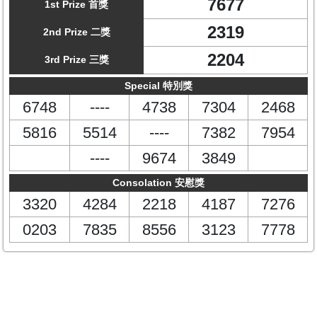
7677
1st Prize 首獎
2319
2nd Prize 二獎
2204
3rd Prize 三獎
Special 特別獎
6748
----
4738
7304
2468
5816
5514
----
7382
7954
----
9674
3849
Consolation 安慰獎
3320
4284
2218
4187
7276
0203
7835
8556
3123
7778