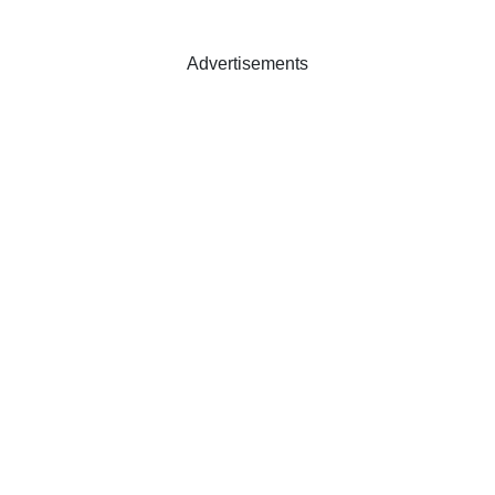
Advertisements