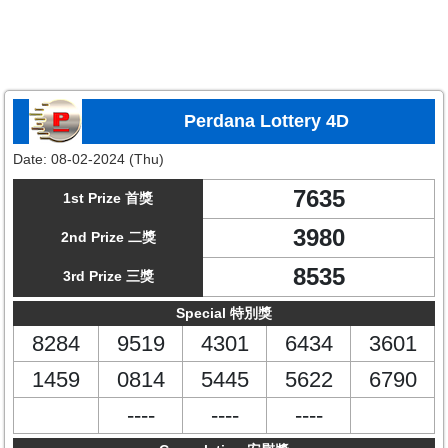
Perdana Lottery 4D
Date:
08-02-2024 (Thu)
7635
1st Prize 首獎
3980
2nd Prize 二獎
8535
3rd Prize 三獎
Special 特別獎
8284
9519
4301
6434
3601
1459
0814
5445
5622
6790
----
----
----