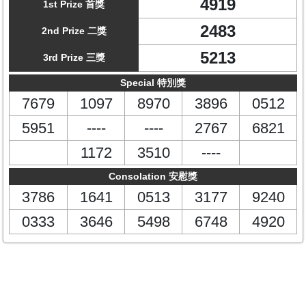
4919
1st Prize 首獎
2483
2nd Prize 二獎
5213
3rd Prize 三獎
Special 特別獎
7679
1097
8970
3896
0512
5951
----
----
2767
6821
1172
3510
----
Consolation 安慰獎
3786
1641
0513
3177
9240
0333
3646
5498
6748
4920