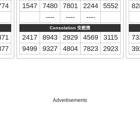
774
1547
7480
7801
2244
5552
82
----
----
----
Consolation 安慰獎
871
2417
8943
2929
4569
3115
73
877
9499
9327
4804
7823
2923
39
Advertisements