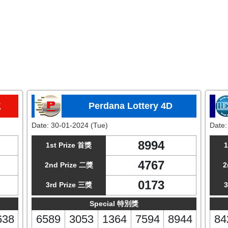
龙
Perdana Lottery 4D
Date:
30-01-2024 (Tue)
Date
8994
1st Prize 首獎
1
4767
2nd Prize 二獎
2
0173
3rd Prize 三獎
3
Special 特別獎
638
6589
3053
1364
7594
8944
84