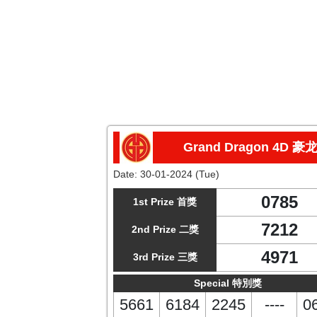
Grand Dragon 4D 豪
Date:
30-01-2024 (Tue)
0785
1st Prize 首獎
7212
2nd Prize 二獎
4971
3rd Prize 三獎
Special 特別獎
5661
6184
2245
----
0