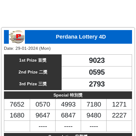
Perdana Lottery 4D
Date:
29-01-2024 (Mon)
9023
1st Prize 首獎
0595
2nd Prize 二獎
2793
3rd Prize 三獎
Special 特別獎
7652
0570
4993
7180
1271
1680
9647
6847
9480
2227
----
----
----