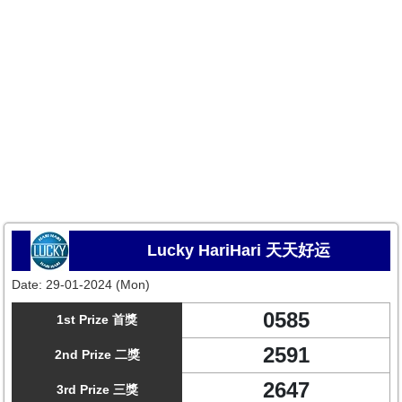
Lucky HariHari 天天好运
Date:
29-01-2024 (Mon)
0585
1st Prize 首獎
2591
2nd Prize 二獎
2647
3rd Prize 三獎