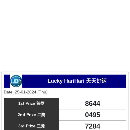
Lucky HariHari 天天好运
Date:
25-01-2024 (Thu)
8644
1st Prize 首獎
0495
2nd Prize 二獎
7284
3rd Prize 三獎