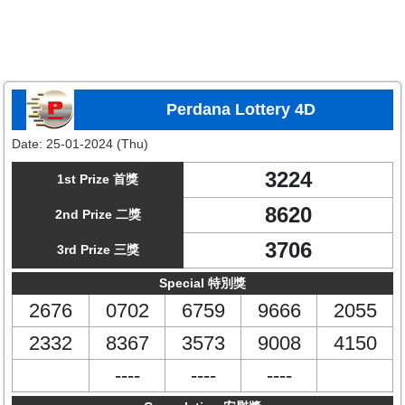
Perdana Lottery 4D
Date:
25-01-2024 (Thu)
3224
1st Prize 首獎
8620
2nd Prize 二獎
3706
3rd Prize 三獎
Special 特別獎
2676
0702
6759
9666
2055
2332
8367
3573
9008
4150
----
----
----