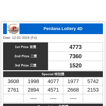
Perdana Lottery 4D
Date:
12-01-2024 (Fri)
4773
1st Prize 首獎
7360
2nd Prize 二獎
1520
3rd Prize 三獎
Special 特別獎
3608
1998
4077
1977
5742
2761
2894
4571
2668
2153
----
----
----