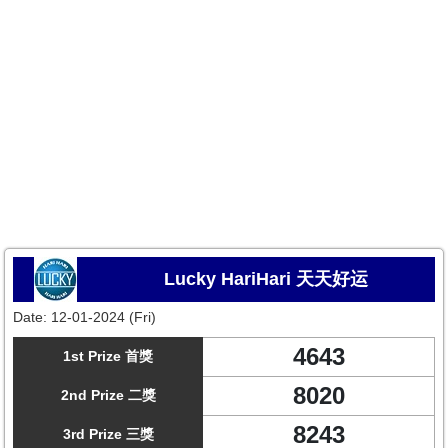
Lucky HariHari 天天好运
Date:
12-01-2024 (Fri)
4643
1st Prize 首獎
8020
2nd Prize 二獎
8243
3rd Prize 三獎