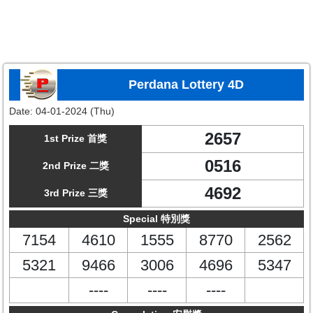
Perdana Lottery 4D
Date:
04-01-2024 (Thu)
2657
1st Prize 首獎
0516
2nd Prize 二獎
4692
3rd Prize 三獎
Special 特別獎
7154
4610
1555
8770
2562
5321
9466
3006
4696
5347
----
----
----