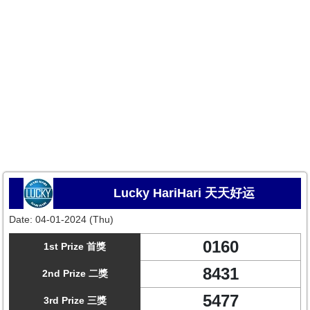
Lucky HariHari 天天好运
Date:
04-01-2024 (Thu)
0160
1st Prize 首獎
8431
2nd Prize 二獎
5477
3rd Prize 三獎