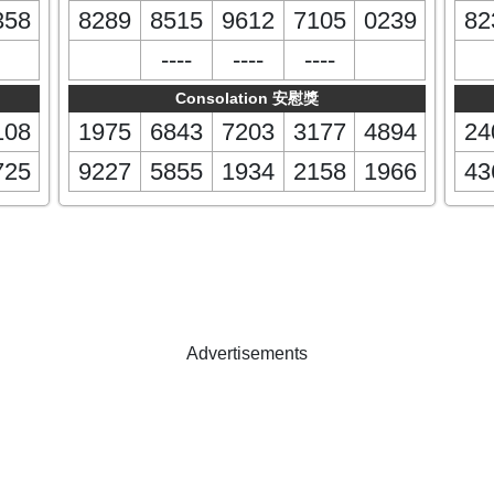
358
8289
8515
9612
7105
0239
82
----
----
----
Consolation 安慰獎
108
1975
6843
7203
3177
4894
24
725
9227
5855
1934
2158
1966
43
Advertisements