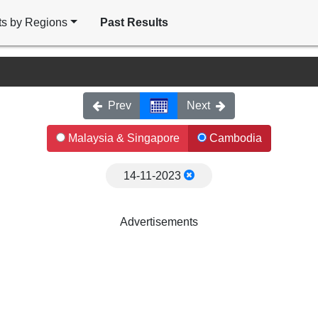
ts by Regions
Past Results
Prev
Next
Malaysia & Singapore
Cambodia
14-11-2023
Advertisements