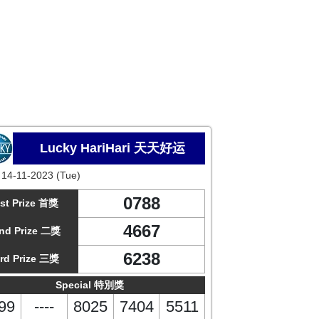
Lucky HariHari 天天好运
:
14-11-2023 (Tue)
0788
st Prize 首獎
4667
nd Prize 二獎
6238
rd Prize 三獎
Special 特別獎
99
----
8025
7404
5511