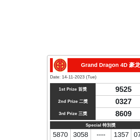
Grand Dragon 4D 豪
Date:
14-11-2023 (Tue)
9525
1st Prize 首獎
0327
2nd Prize 二獎
8609
3rd Prize 三獎
Special 特別獎
5870
3058
----
1357
0