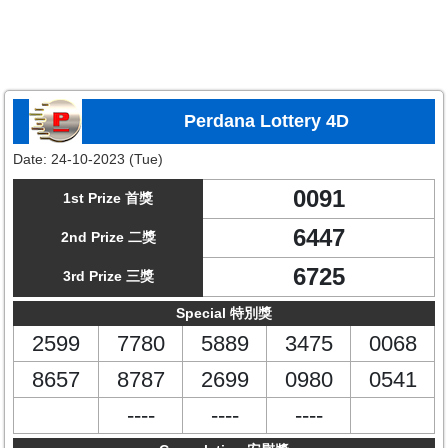
Perdana Lottery 4D
Date:
24-10-2023 (Tue)
0091
1st Prize 首獎
6447
2nd Prize 二獎
6725
3rd Prize 三獎
Special 特別獎
2599
7780
5889
3475
0068
8657
8787
2699
0980
0541
----
----
----