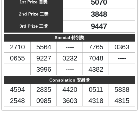
5070
1st Prize 首獎
3848
2nd Prize 二獎
9447
3rd Prize 三獎
Special 特別獎
2710
5564
----
7765
0363
0655
9227
0232
7048
----
3996
----
4382
Consolation 安慰獎
4594
2835
4420
0511
5838
2548
0985
3603
4318
4815