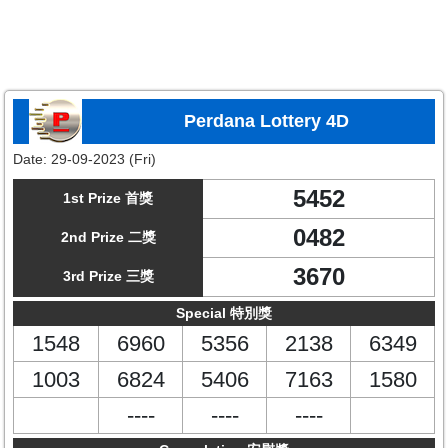
Perdana Lottery 4D
Date:
29-09-2023 (Fri)
5452
1st Prize 首獎
0482
2nd Prize 二獎
3670
3rd Prize 三獎
Special 特別獎
1548
6960
5356
2138
6349
1003
6824
5406
7163
1580
----
----
----