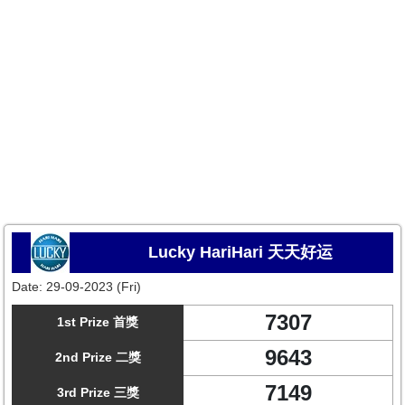
Lucky HariHari 天天好运
Date:
29-09-2023 (Fri)
7307
1st Prize 首獎
9643
2nd Prize 二獎
7149
3rd Prize 三獎