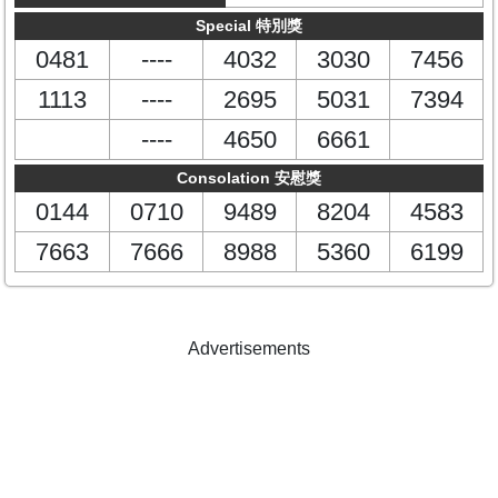
Special 特別獎
0481
----
4032
3030
7456
1113
----
2695
5031
7394
----
4650
6661
Consolation 安慰獎
0144
0710
9489
8204
4583
7663
7666
8988
5360
6199
Advertisements