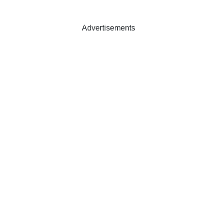
Advertisements