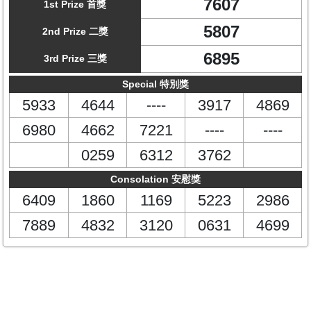
7607
1st Prize 首獎
5807
2nd Prize 二獎
6895
3rd Prize 三獎
Special 特別獎
5933
4644
----
3917
4869
6980
4662
7221
----
----
0259
6312
3762
Consolation 安慰獎
6409
1860
1169
5223
2986
7889
4832
3120
0631
4699