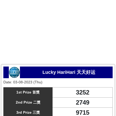
Lucky HariHari 天天好运
Date:
03-08-2023 (Thu)
3252
1st Prize 首獎
2749
2nd Prize 二獎
9715
3rd Prize 三獎