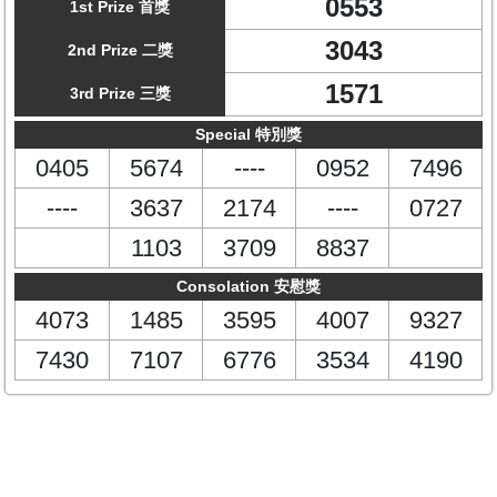
0553
1st Prize 首獎
3043
2nd Prize 二獎
1571
3rd Prize 三獎
Special 特別獎
0405
5674
----
0952
7496
----
3637
2174
----
0727
1103
3709
8837
Consolation 安慰獎
4073
1485
3595
4007
9327
7430
7107
6776
3534
4190