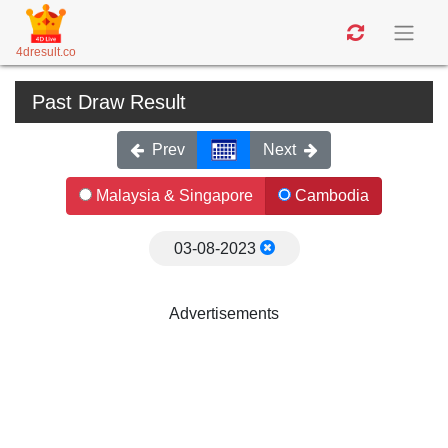
4dresult.co
Past Draw Result
Prev
Next
Malaysia & Singapore
Cambodia
03-08-2023
Advertisements