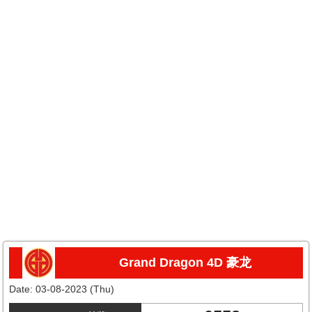
Grand Dragon 4D 豪龙
Date:
03-08-2023 (Thu)