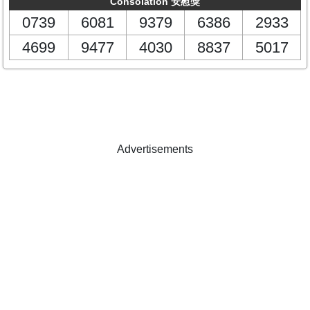
Consolation 安慰獎
0739
6081
9379
6386
2933
4699
9477
4030
8837
5017
Advertisements