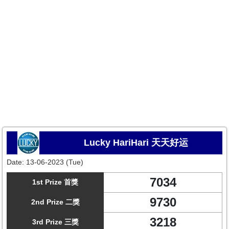
Lucky HariHari 天天好运
Date:
13-06-2023 (Tue)
7034
1st Prize 首獎
9730
2nd Prize 二獎
3218
3rd Prize 三獎