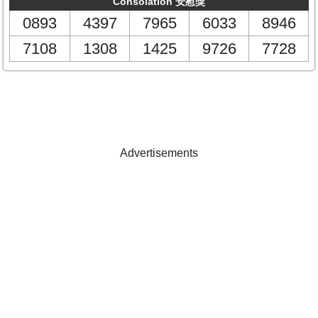
Consolation 安慰獎
0893
4397
7965
6033
8946
7108
1308
1425
9726
7728
Advertisements