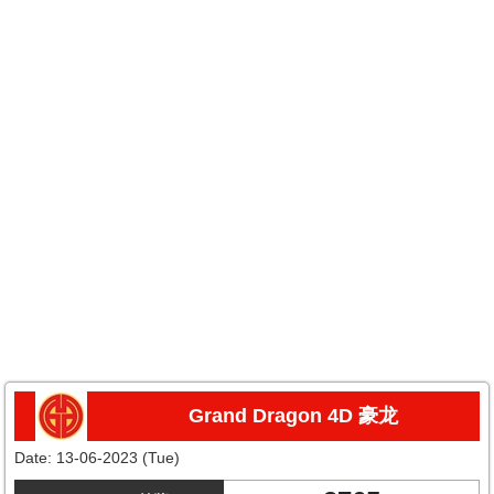
Grand Dragon 4D 豪龙
Date:
13-06-2023 (Tue)