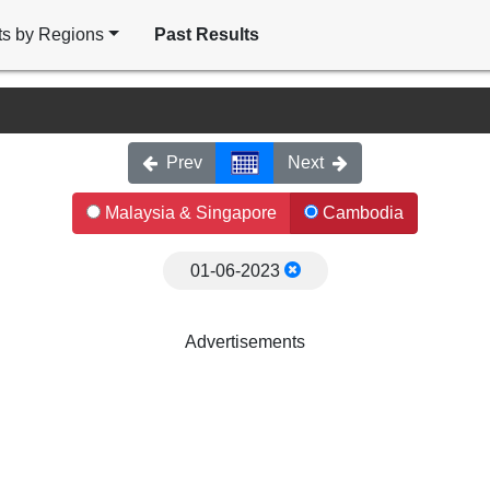
ts by Regions
Past Results
Prev
Next
Malaysia & Singapore
Cambodia
01-06-2023
Advertisements