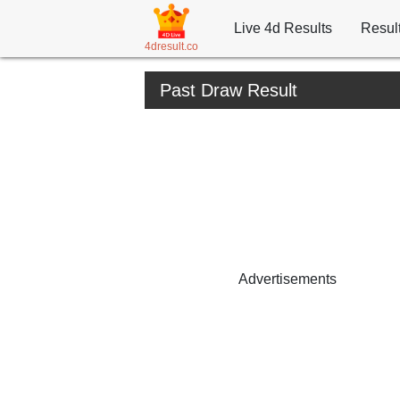
Live 4d Results
Resul
4dresult.co
Past Draw Result
Advertisements