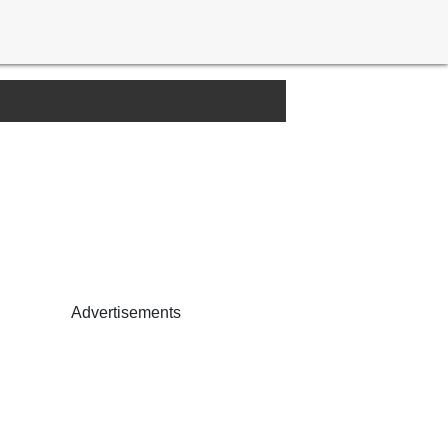
Advertisements