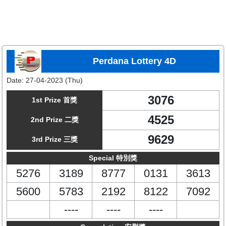
Perdana Lottery 4D
Date:
27-04-2023 (Thu)
3076
1st Prize 首獎
4525
2nd Prize 二獎
9629
3rd Prize 三獎
Special 特別獎
5276
3189
8777
0131
3613
5600
5783
2192
8122
7092
----
----
----