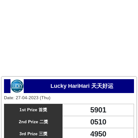
Lucky HariHari 天天好运
Date:
27-04-2023 (Thu)
5901
1st Prize 首獎
0510
2nd Prize 二獎
4950
3rd Prize 三獎